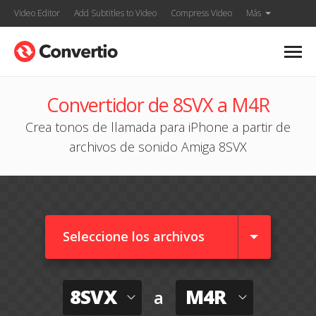
Video Editor
Add Subtitles to Video
Compress Video
Más
Convertidor de 8SVX a M4R
Crea tonos de llamada para iPhone a partir de
archivos de sonido Amiga 8SVX
Seleccione los archivos
8SVX
M4R
a