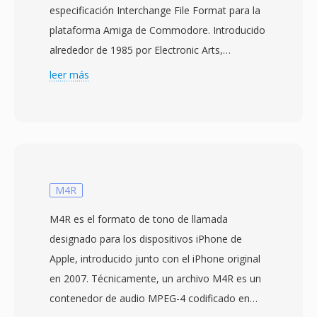
especificación Interchange File Format para la
plataforma Amiga de Commodore. Introducido
alrededor de 1985 por Electronic Arts,
almacena muestras de audio de 8 bits con
leer más
compresión delta Fibonacci opcional para
reducir el tamaño de los archivos. El formato
organiza los datos en bloques IFF — un bloque
VHDR para la información de cabecera
(frecuencia de muestreo, cantidad de octavas,
tipo de compresión) y un bloque BODY qué
M4R
contiene la carga de audio. 8SVX impulsó desde
M4R es el formato de tono de llamada
efectos de sonido en videojuegos hasta
designado para los dispositivos iPhone de
música sampleada en software de trackers en
Apple, introducido junto con el iPhone original
todo el ecosistema Amiga. Una ventaja clave
en 2007. Técnicamente, un archivo M4R es un
es su arquitectura sencilla basada en bloques,
contenedor de audio MPEG-4 codificado en
qué hace qué el análisis y la generación sean