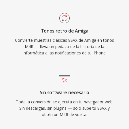
terceros como Audacity lo manejan igualmente
bien. Una vez sincronizado o descargado, el
tono se integra con la configuración de iOS
para llamadas, alarmas y alertas por contacto.
Tonos retro de Amiga
Las ventajas prácticas incluyen un despliegue
Convierte muestras clásicas 8SVX de Amiga en tonos
sencillo a cualquier iPhone mediante
M4R — lleva un pedazo de la historia de la
sincronizacion de iTunes o AirDrop,
informática a las notificaciones de tu iPhone.
reproducción de alta calidad gracias al códec
AAC incluso con tamaños de archivo
pequeños, y la posibilidad de asignar tonos
individuales a contactos específicos para la
identificacion instantánea de llamadas.
Sin software necesario
Toda la conversión se ejecuta en tu navegador web.
Sin descargas, sin plugins — solo sube tu 8SVX y
obtén un M4R de vuelta.