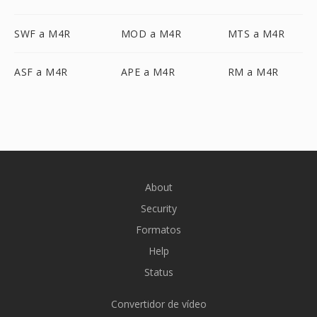
SWF a M4R
MOD a M4R
MTS a M4R
ASF a M4R
APE a M4R
RM a M4R
About
Security
Formatos
Help
Status
Convertidor de vídeo