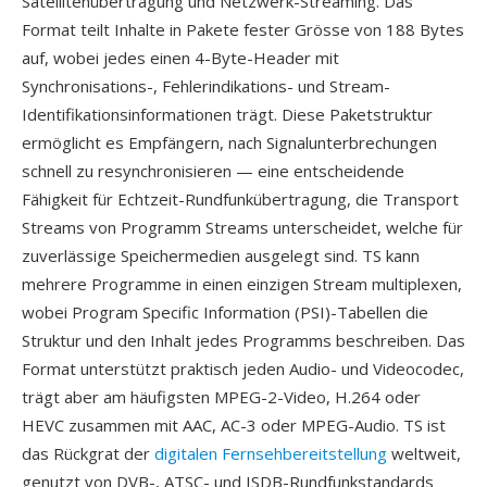
Satellitenübertragung und Netzwerk-Streaming. Das
Format teilt Inhalte in Pakete fester Grösse von 188 Bytes
auf, wobei jedes einen 4-Byte-Header mit
Synchronisations-, Fehlerindikations- und Stream-
Identifikationsinformationen trägt. Diese Paketstruktur
ermöglicht es Empfängern, nach Signalunterbrechungen
schnell zu resynchronisieren — eine entscheidende
Fähigkeit für Echtzeit-Rundfunkübertragung, die Transport
Streams von Programm Streams unterscheidet, welche für
zuverlässige Speichermedien ausgelegt sind. TS kann
mehrere Programme in einen einzigen Stream multiplexen,
wobei Program Specific Information (PSI)-Tabellen die
Struktur und den Inhalt jedes Programms beschreiben. Das
Format unterstützt praktisch jeden Audio- und Videocodec,
trägt aber am häufigsten MPEG-2-Video, H.264 oder
HEVC zusammen mit AAC, AC-3 oder MPEG-Audio. TS ist
das Rückgrat der
digitalen Fernsehbereitstellung
weltweit,
genutzt von DVB-, ATSC- und ISDB-Rundfunkstandards