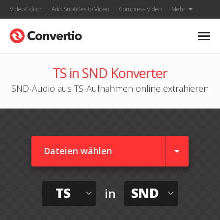
Video Editor
Add Subtitles to Video
Compress Video
Mehr
TS in SND Konverter
SND-Audio aus TS-Aufnahmen online extrahieren
Dateien wählen
TS
SND
in