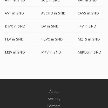
AIFF in SND
3G2 in SND
AAF in SND
AV1 in SND
AVCHD in SND
CAVS in SND
DIVX in SND
DV in SND
F4V in SND
FLV in SND
HEVC in SND
M2TS in SND
M2V in SND
M4V in SND
MJPEG in SND
About
Security
Formate