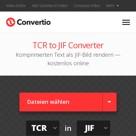
Video Editor
Add Subtitles to Video
Compress Video
Mehr
TCR to JIF Converter
Komprimierten Text als JIF-Bild rendern —
kostenlos online
Dateien wählen
TCR
JIF
in