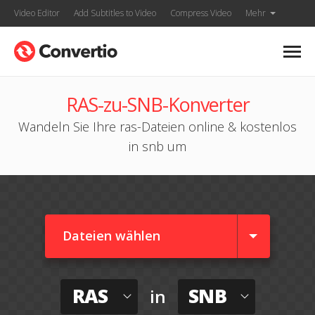
Video Editor
Add Subtitles to Video
Compress Video
Mehr
RAS-zu-SNB-Konverter
Wandeln Sie Ihre ras-Dateien online & kostenlos
in snb um
Dateien wählen
RAS
SNB
in