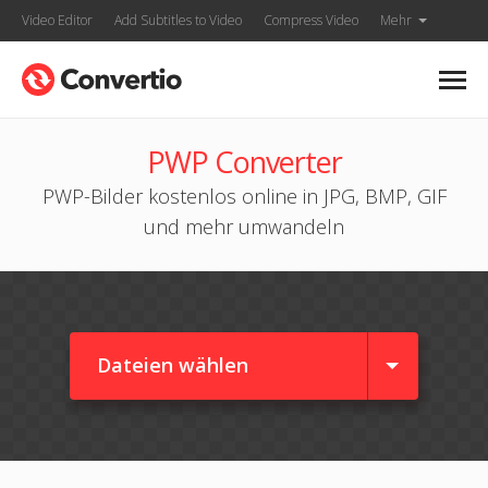
Video Editor
Add Subtitles to Video
Compress Video
Mehr
PWP Converter
PWP-Bilder kostenlos online in JPG, BMP, GIF
und mehr umwandeln
Dateien wählen