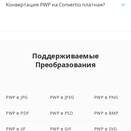
Конвертация PWP на Convertio платная?
Поддерживаемые
Преобразования
PWP в JPG
PWP в JPEG
PWP в PNG
PWP в PDF
PWP в PSD
PWP в BMP
PWP в JIF
PWP в GIF
PWP в SVG