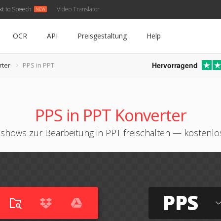
xt to Speech
Video Translator
OCR
API
Preisgestaltung
Help
Hervorragend
rter
PPS in PPT
PPS in PPT Konverter
shows zur Bearbeitung in PPT freischalten — kostenlo
PPS