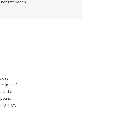
herunterladen
, das
lklick auf
att die
mpound-
bergänge,
den