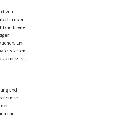
alt zum
iterhin über
 fand breite
tiger
tionen. Ein
atei starten
n zu müssen,
erung und
as neuere
ären
ien und