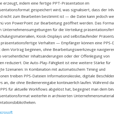
e erzeugt, indem eine fertige PPT-Präsentation im
sentationsformat gespeichert wird, was signalisiert, dass der Inh
d nicht zum Bearbeiten bestimmt ist — die Datei kann jedoch we
nü von PowerPoint zur Bearbeitung geöffnet werden. Das Format
n Unternehmensumgebungen für die Verteilung präsentationsfer
Schulungsmaterialien, Kiosk-Displays und selbstlaufender Präsenta
as präsentationsfertige Verhalten — Empfänger können eine PPS-D
it dem Vortrag beginnen, ohne Bearbeitungswerkzeuge navigiere
o versehentlicher Inhaltsänderungen oder der Offenlegung von
n reduziert. Die Auto-Play-Fähigkeit ist eine weitere Stärke für
gte Szenarien: In Kombination mit automatischem Timing und
tionen treiben PPS-Dateien Informationskioske, digitale Beschild
s an, die ohne Bedienereingabe kontinuierlich laufen. Während d
PPS für aktuelle Workflows abgelöst hat, begegnet man dem bin
sentationsformat weiterhin in archivierten Unternehmensmaterial
tationsbibliotheken.
icrosoft