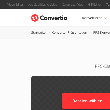
Video Editor
Add Subtitles to Video
Compress Video
GIF Editor
Te
Konvertieren
Startseite
Konverter-Präsentation
PPS-Konve
PPS-Dia
Dateien wählen