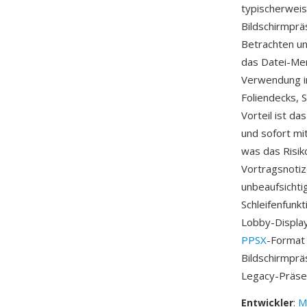
typischerweis
Bildschirmprä
Betrachten un
das Datei-Me
Verwendung i
Foliendecks, 
Vorteil ist d
und sofort m
was das Risik
Vortragsnotize
unbeaufsichti
Schleifenfunk
Lobby-Display
PPSX
-Format 
Bildschirmprä
Legacy-Präsen
Entwickler
:
M