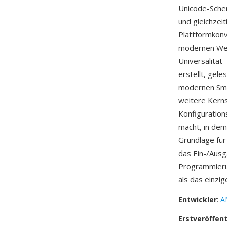
Unicode-Schem
und gleichzeit
Plattformkon
modernen Werk
Universalität
erstellt, gel
modernen Smar
weitere Kerns
Konfiguration
macht, in dem
Grundlage für
das Ein-/Aus
Programmierum
als das einzi
Entwickler
:
A
Erstveröffen