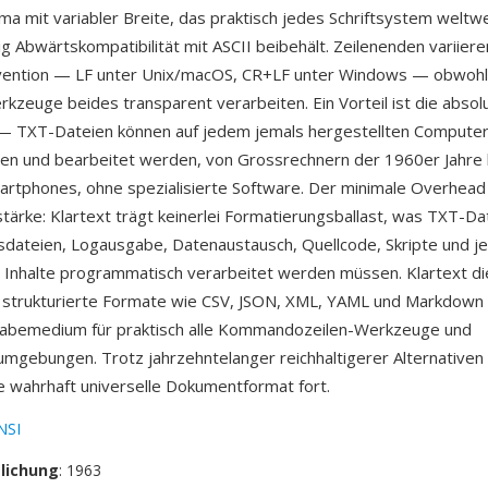
a mit variabler Breite, das praktisch jedes Schriftsystem weltw
ig Abwärtskompatibilität mit ASCII beibehält. Zeilenenden variiere
vention — LF unter Unix/macOS, CR+LF unter Windows — obwohl
zeuge beides transparent verarbeiten. Ein Vorteil ist die absol
 — TXT-Dateien können auf jedem jemals hergestellten Compute
esen und bearbeitet werden, von Grossrechnern der 1960er Jahre 
tphones, ohne spezialisierte Software. Der minimale Overhead 
tärke: Klartext trägt keinerlei Formatierungsballast, was TXT-Dat
sdateien, Logausgabe, Datenaustausch, Quellcode, Skripte und j
 Inhalte programmatisch verarbeitet werden müssen. Klartext di
 strukturierte Formate wie CSV, JSON, XML, YAML und Markdown 
gabemedium für praktisch alle Kommandozeilen-Werkzeuge und
gebungen. Trotz jahrzehntelanger reichhaltigerer Alternativen
ge wahrhaft universelle Dokumentformat fort.
NSI
tlichung
: 1963