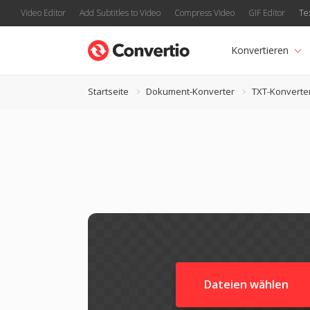
Video Editor
Add Subtitles to Video
Compress Video
GIF Editor
Te
Konvertieren
Startseite
Dokument-Konverter
TXT-Konverte
Dateien wählen