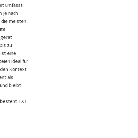
eit umfasst
n je nach
 die meisten
ute
rgerät
bis zu
ist eine
eien ideal für
eden Kontext
ent als
und bleibt
 besteht TXT