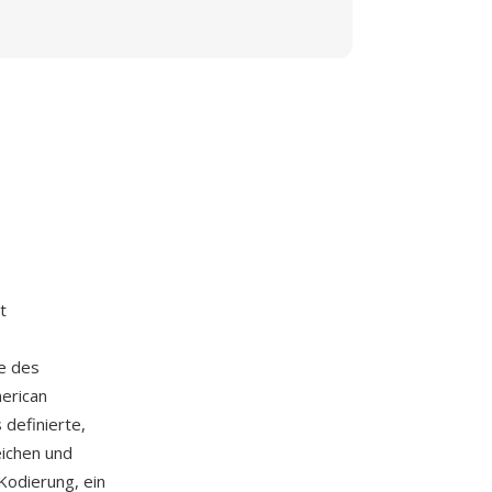
t
e des
erican
 definierte,
eichen und
Kodierung, ein