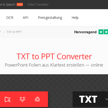
xt to Speech
Video Translator
OCR
API
Preisgestaltung
Help
Hervorragend
r
TXT in PPT
TXT to PPT Converter
PowerPoint-Folien aus Klartext erstellen — online
TXT