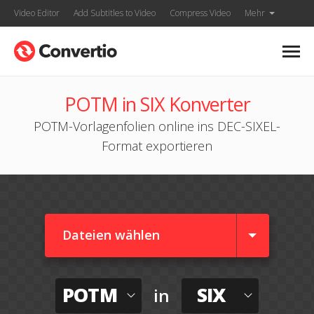
Video Editor
Add Subtitles to Video
Compress Video
Mehr
POTM in SIX Konverter
POTM-Vorlagenfolien online ins DEC-SIXEL-
Format exportieren
Dateien wählen
POTM
SIX
in