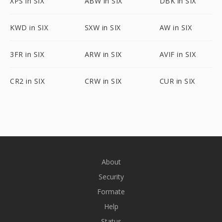
XPS in SIX
ABW in SIX
DBK in SIX
KWD in SIX
SXW in SIX
AW in SIX
3FR in SIX
ARW in SIX
AVIF in SIX
CR2 in SIX
CRW in SIX
CUR in SIX
About
Security
Formate
Help
Status