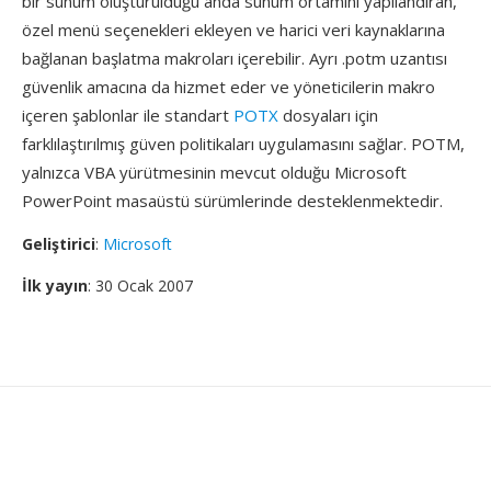
bir sunum oluşturulduğu anda sunum ortamını yapılandıran,
özel menü seçenekleri ekleyen ve harici veri kaynaklarına
bağlanan başlatma makroları içerebilir. Ayrı .potm uzantısı
güvenlik amacına da hizmet eder ve yöneticilerin makro
içeren şablonlar ile standart
POTX
dosyaları için
farklılaştırılmış güven politikaları uygulamasını sağlar. POTM,
yalnızca VBA yürütmesinin mevcut olduğu Microsoft
PowerPoint masaüstü sürümlerinde desteklenmektedir.
Geliştirici
:
Microsoft
İlk yayın
: 30 Ocak 2007