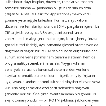
kullanılabilir slayt kalıpları, düzenler, temalar ve tasarım
temelleri sunma — şablondan oluşturulan sunumlarda
çalışan VBA (Visual Basic for Applications) makro kodu
gömme yeteneğiyle birleştirir. Format, slayt kalıpları,
düzenler ve temalar için standart XML parçalarını içeren bir
ZIP arşividir ve ayrıca VBA projesini barındıran bir
vbaProject.bin akışı içerir. Bu birleşim, kuruluşların yalnızca
görsel tutarlılık değil, aynı zamanda işlevsel otomasyon da
dağıtmasını sağlar: bir POTM şablonundan oluşturulan her
sunum, içine yerleştirilmiş hem tasarım sistemini hem de
programatik yetenekleri miras alır. Yaygın kullanım
senaryoları arasında kurumsal sistemlerden verilerle
slaytları otomatik olarak dolduran, içerik onay iş akışlarını
uygulayan, standart sorumluluk reddi slaytları ekleyen veya
kuruluşa özgü araçlarla özel şerit sekmeleri sağlayan
şablonlar yer alır. Öne çıkan avantajlarından biri gömülü iş
akışı otomasyonudur — bir POTM şablonu, şablondan yeni