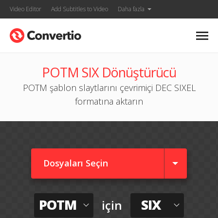
Video Editor
Add Subtitles to Video
Daha fazla
POTM SIX Dönüştürücü
POTM şablon slaytlarını çevrimiçi DEC SIXEL
formatına aktarın
Dosyaları Seçin
POTM
SIX
için