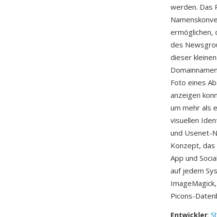
werden. Das P
Namenskonvent
ermöglichen,
des Newsgrou
dieser kleinen
Domainnamen-
Foto eines Ab
anzeigen kon
um mehr als ei
visuellen Iden
und Usenet-Na
Konzept, das 
App und Socia
auf jedem Sys
ImageMagick
Picons-Datenba
Entwickler
:
St