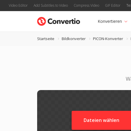
Video Editor
Add Subtitles to Video
Compress Video
GIF Editor
Te
Konvertieren
Startseite
Bildkonverter
PICON-Konverter
Wa
Dateien wählen