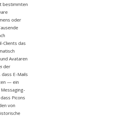
it bestimmten
ware
amens oder
Tausende
ach
-Clients das
matisch
 und Avataren
ei der
, dass E-Mails
ten — ein
r Messaging-
 dass Picons
rden von
istorische