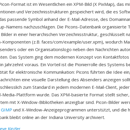
icon-Format ist im Wesentlichen ein XPM-Bild (X PixMap), das m
ionen und Verzeichnisstrukturen gespeichert wird, die es Soft
 das passende Symbol anhand der E-Mail-Adresse, des Domainn
p-Namens nachzuschlagen. Die Picons-Datenbank organisierte 
 Bilder in einer hierarchischen Verzeichnisstruktur, geschlüsselt n
Komponenten (z.B. faces/com/example/user.xpm), wodurch Mail
senders oder ein Organisationslogo neben den Nachrichten auto
nten. Das System ging dem modernen Konzept von Kontaktfotos
n Jahrzehnt voraus. Ein Vorteil ist die Pionierrolle des Systems b
tität für elektronische Kommunikation: Picons führten die Idee ein
chrichten eine visuelle Darstellung des Absenders anzeigen soll
schliesslich zum Standard in jedem modernen E-Mail-Client, jede
l-Media-Plattform wurde. Das XPM-basierte Format stellt sicher,
tem mit X-Window-Bibliotheken anzeigbar sind. Picon-Bilder we
,
GIMP
und X-Window-Anzeigeprogrammen unterstützt, und die h
nk bleibt online an der Indiana University archiviert.
eve Kinzler