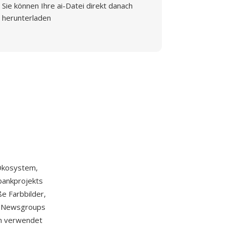
Sie können Ihre ai-Datei direkt danach
herunterladen
Ökosystem,
nbankprojekts
ße Farbbilder,
et-Newsgroups
n verwendet