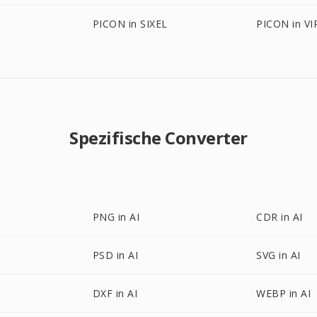
PICON in SIXEL
PICON in VI
Spezifische Converter
PNG in AI
CDR in AI
PSD in AI
SVG in AI
DXF in AI
WEBP in AI