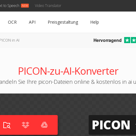
xt to Speech
Video Translator
OCR
API
Preisgestaltung
Help
Hervorragend
PICON in AI
PICON-zu-AI-Konverter
ndeln Sie Ihre picon-Dateien online & kostenlos in ai
PICON