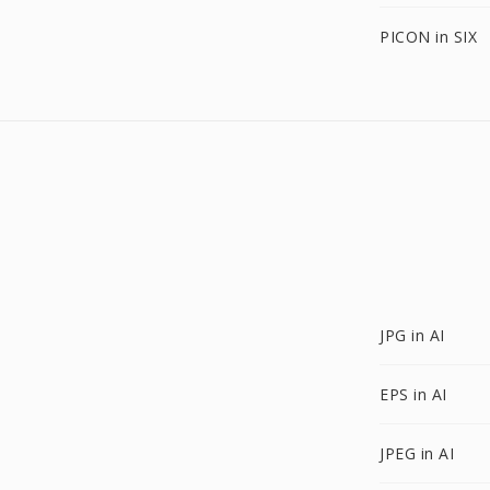
PICON in SIX
JPG in AI
EPS in AI
JPEG in AI