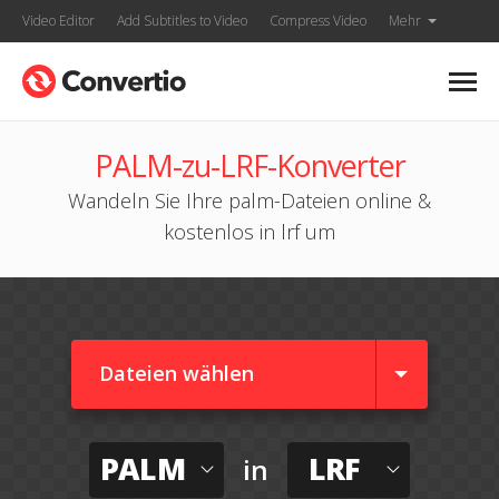
Video Editor
Add Subtitles to Video
Compress Video
Mehr
PALM-zu-LRF-Konverter
Wandeln Sie Ihre palm-Dateien online &
kostenlos in lrf um
Dateien wählen
PALM
LRF
in