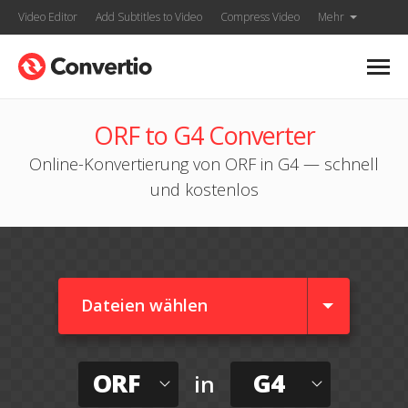
Video Editor
Add Subtitles to Video
Compress Video
Mehr
ORF to G4 Converter
Online-Konvertierung von ORF in G4 — schnell
und kostenlos
Dateien wählen
ORF
G4
in