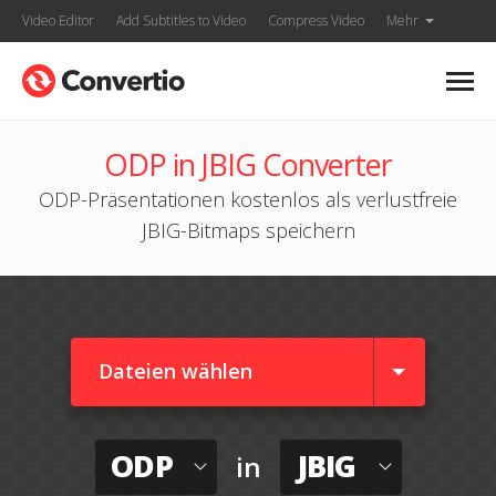
Video Editor
Add Subtitles to Video
Compress Video
Mehr
ODP in JBIG Converter
ODP-Präsentationen kostenlos als verlustfreie
JBIG-Bitmaps speichern
Dateien wählen
ODP
JBIG
in