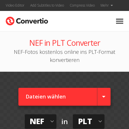
Video Editor
Add Subtitles to Video
Compress Video
Mehr
NEF in PLT Converter
NEF-Fotos kostenlos online ins PLT-Format
konvertieren
Dateien wählen
NEF
PLT
in