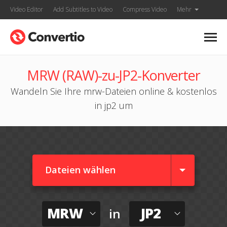
Video Editor
Add Subtitles to Video
Compress Video
Mehr
MRW (RAW)-zu-JP2-Konverter
Wandeln Sie Ihre mrw-Dateien online & kostenlos
in jp2 um
Dateien wählen
MRW
JP2
in