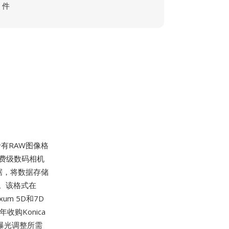
件
专有RAW图像格
的消费级数码相机
据，将数据存储
。该格式在
um 5D和7D
收购Konica
和曝光调整所需