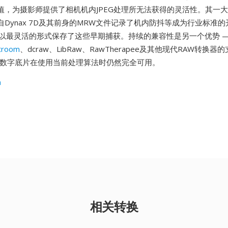
值，为摄影师提供了相机机内JPEG处理所无法获得的灵活性。其一
Dynax 7D及其前身的MRW文件记录了机内防抖等成为行业标准
据以最灵活的形式保存了这些早期捕获。持续的兼容性是另一个优势 —
troom
、dcraw、LibRaw、RawTherapee及其他现代RAW转换
时代的数字底片在使用当前处理算法时仍然完全可用。
a
相关转换