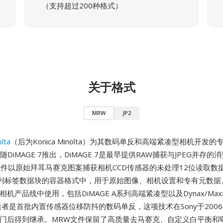
（支持超过200种格式）
关于格式
MRW
JP2
lta
（后为Konica Minolta）为其数码单反和高端紧凑型相机开发的
随DiMAGE 7推出，DiMAGE 7是最早提供RAW捕获与JPEG并存
文件以原始拜耳马赛克图案捕获相机CCD传感器的未处理12位读取数
列标签数据块的容器格式中，用于原始图像、相机设置和专有元数据
数码相机产品线中使用，包括DiMAGE A系列高端紧凑型以及Dynax/Maxx
后者是首批内置传感器位移防抖的数码单反，这项技术在Sony于2006年
相机部门后得到继承。MRW文件保留了高质量去马赛克、自定义白平衡