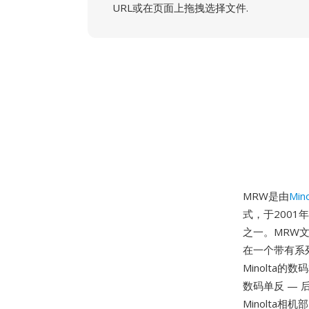
URL或在页面上拖拽选择文件.
MRW是由
Mino
式，于2001年
之一。MRW
在一个带有系
Minolta的
数码单反 — 
Minolta