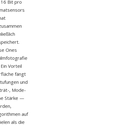
16 Bit pro
rmatsensors
mat
n zusammen
ießlich
peichert.
ase Ones
Filmfotografie
Ein Vorteil
rfläche fängt
stufungen und
trät-, Mode-
che Stärke —
erden,
gorithmen auf
elen als die