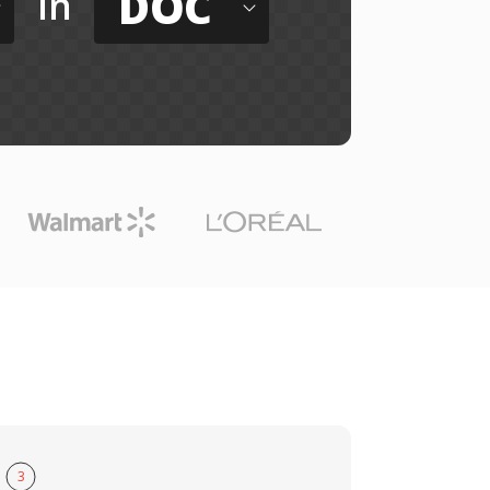
DOC
in
3