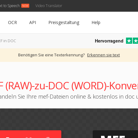
xt to Speech
Video Translator
OCR
API
Preisgestaltung
Help
Hervorragend
F in DOC
Benötigen Sie eine Texterkennung?
Erkennen sie text
 (RAW)-zu-DOC (WORD)-Konve
ndeln Sie Ihre mef-Dateien online & kostenlos in doc