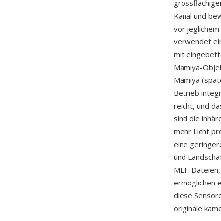
grossflächig
Kanal und bew
vor jeglichem
verwendet ei
mit eingebett
Mamiya-Objekt
Mamiya (späte
Betrieb integr
reicht, und da
sind die inhä
mehr Licht pr
eine geringer
und Landschaf
MEF-Dateien,
ermöglichen 
diese Sensore
originale kam