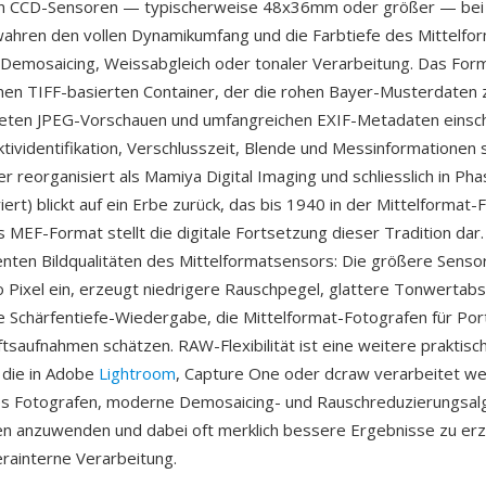
en CCD-Sensoren — typischerweise 48x36mm oder größer — bei 
ahren den vollen Dynamikumfang und die Farbtiefe des Mittelfo
 Demosaicing, Weissabgleich oder tonaler Verarbeitung. Das For
nen TIFF-basierten Container, der die rohen Bayer-Musterdate
eten JPEG-Vorschauen und umfangreichen EXIF-Metadaten einschl
ividentifikation, Verschlusszeit, Blende und Messinformationen s
r reorganisiert als Mamiya Digital Imaging und schliesslich in Ph
iert) blickt auf ein Erbe zurück, das bis 1940 in der Mittelformat-
s MEF-Format stellt die digitale Fortsetzung dieser Tradition dar. 
renten Bildqualitäten des Mittelformatsensors: Die größere Senso
o Pixel ein, erzeugt niedrigere Rauschpegel, glattere Tonwertab
e Schärfentiefe-Wiedergabe, die Mittelformat-Fotografen für Por
tsaufnahmen schätzen. RAW-Flexibilität ist eine weitere praktis
 die in Adobe
Lightroom
, Capture One oder dcraw verarbeitet w
es Fotografen, moderne Demosaicing- und Rauschreduzierungsal
n anzuwenden und dabei oft merklich bessere Ergebnisse zu erzi
erainterne Verarbeitung.