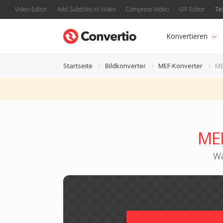
Video Editor
Add Subtitles to Video
Compress Video
GIF Editor
Te
Konvertieren
Startseite
Bildkonverter
MEF-Konverter
ME
MEF
Wa