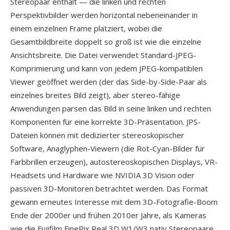
Stereopaar enthält — die linken und rechten
Perspektivbilder werden horizontal nebeneinander in
einem einzelnen Frame platziert, wobei die
Gesamtbildbreite doppelt so groß ist wie die einzelne
Ansichtsbreite. Die Datei verwendet Standard-JPEG-
Komprimierung und kann von jedem JPEG-kompatiblen
Viewer geöffnet werden (der das Side-by-Side-Paar als
einzelnes breites Bild zeigt), aber stereo-fähige
Anwendungen parsen das Bild in seine linken und rechten
Komponenten für eine korrekte 3D-Präsentation. JPS-
Dateien können mit dedizierter stereoskopischer
Software, Anaglyphen-Viewern (die Rot-Cyan-Bilder für
Farbbrillen erzeugen), autostereoskopischen Displays, VR-
Headsets und Hardware wie NVIDIA 3D Vision oder
passiven 3D-Monitoren betrachtet werden. Das Format
gewann erneutes Interesse mit dem 3D-Fotografie-Boom
Ende der 2000er und frühen 2010er Jahre, als Kameras
wie die Fujifilm FinePix Real 3D W1/W3 nativ Stereopaare