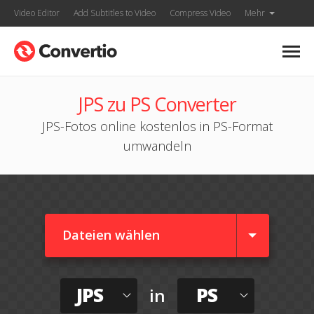
Video Editor
Add Subtitles to Video
Compress Video
Mehr
JPS zu PS Converter
JPS-Fotos online kostenlos in PS-Format
umwandeln
Dateien wählen
JPS
PS
in