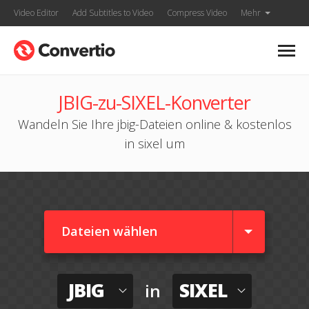
Video Editor
Add Subtitles to Video
Compress Video
Mehr
JBIG-zu-SIXEL-Konverter
Wandeln Sie Ihre jbig-Dateien online & kostenlos
in sixel um
Dateien wählen
JBIG
SIXEL
in