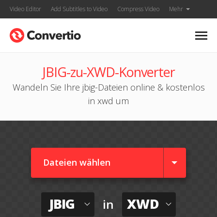
Video Editor
Add Subtitles to Video
Compress Video
Mehr
JBIG-zu-XWD-Konverter
Wandeln Sie Ihre jbig-Dateien online & kostenlos
in xwd um
Dateien wählen
JBIG
XWD
in