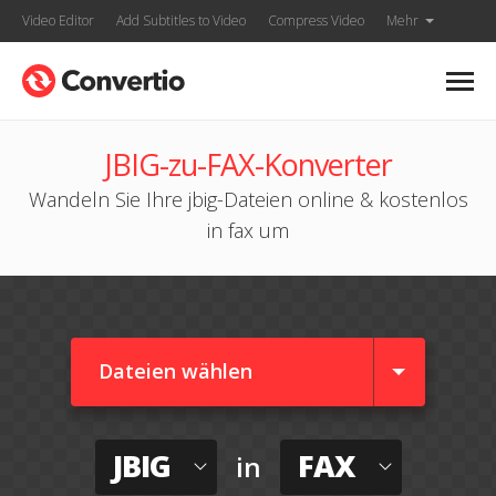
Video Editor
Add Subtitles to Video
Compress Video
Mehr
JBIG-zu-FAX-Konverter
Wandeln Sie Ihre jbig-Dateien online & kostenlos
in fax um
Dateien wählen
JBIG
FAX
in