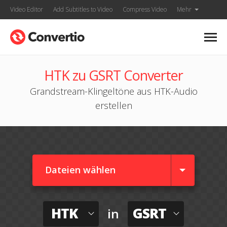
Video Editor
Add Subtitles to Video
Compress Video
Mehr
HTK zu GSRT Converter
Grandstream-Klingeltöne aus HTK-Audio
erstellen
Dateien wählen
HTK
GSRT
in