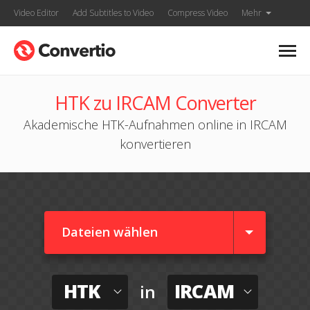
Video Editor
Add Subtitles to Video
Compress Video
Mehr
HTK zu IRCAM Converter
Akademische HTK-Aufnahmen online in IRCAM
konvertieren
Dateien wählen
HTK
IRCAM
in