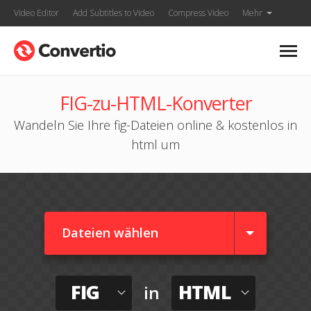
Video Editor
Add Subtitles to Video
Compress Video
Mehr
FIG-zu-HTML-Konverter
Wandeln Sie Ihre fig-Dateien online & kostenlos in
html um
Dateien wählen
FIG
HTML
in