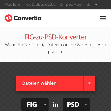
Video Editor
Add Subtitles to Video
Compress Video
Mehr
FIG-zu-PSD-Konverter
Wandeln Sie Ihre fig-Dateien online & kostenlos in
psd um
Dateien wählen
FIG
PSD
in