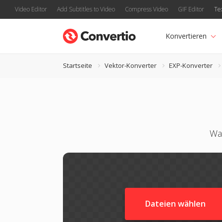
Video Editor
Add Subtitles to Video
Compress Video
GIF Editor
Te
Konvertieren
Startseite
Vektor-Konverter
EXP-Konverter
Wa
Dateien wählen