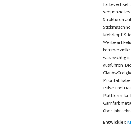
Farbwechsel 
sequenzielle
Strukturen au
Stickmaschine
Mehrkopf-Stic
Werbeartikelu
kommerzielle 
was wichtig i
ausführen. Di
Glaubwürdigk
Priorität hab
Pulse und Ha
Plattform fü
Garnfarbmetad
über Jahrzehn
Entwickler
:
M