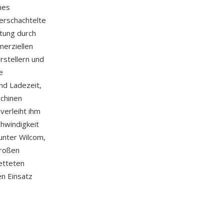
hes
erschachtelte
itung durch
merziellen
rstellern und
e
nd Ladezeit,
schinen
verleiht ihm
chwindigkeit
unter Wilcom,
großen
etteten
en Einsatz