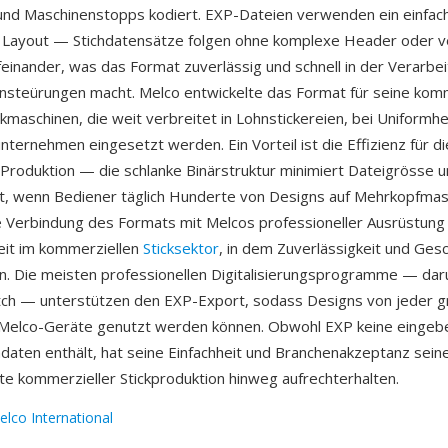
und Maschinenstopps kodiert. EXP-Dateien verwenden ein einfac
s Layout — Stichdatensätze folgen ohne komplexe Header oder v
feinander, was das Format zuverlässig und schnell in der Verarbe
nsteürungen macht. Melco entwickelte das Format für seine kom
kmaschinen, die weit verbreitet in Lohnstickereien, bei Uniformhe
nternehmen eingesetzt werden. Ein Vorteil ist die Effizienz für di
Produktion — die schlanke Binärstruktur minimiert Dateigrösse u
st, wenn Bediener täglich Hunderte von Designs auf Mehrkopfma
e Verbindung des Formats mit Melcos professioneller Ausrüstung 
eit im kommerziellen
Sticksektor
, in dem Zuverlässigkeit und Ges
en. Die meisten professionellen Digitalisierungsprogramme — dar
tch — unterstützen den EXP-Export, sodass Designs von jeder 
r Melco-Geräte genutzt werden können. Obwohl EXP keine eingeb
aten enthält, hat seine Einfachheit und Branchenakzeptanz sein
te kommerzieller Stickproduktion hinweg aufrechterhalten.
elco International