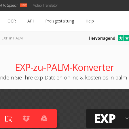
xt to Speech
Video Translator
OCR
API
Preisgestaltung
Help
Hervorragend
EXP in PALM
EXP-zu-PALM-Konverter
ndeln Sie Ihre exp-Dateien online & kostenlos in palm
EXP