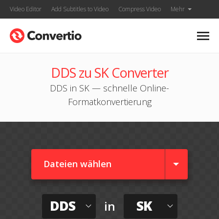
Video Editor
Add Subtitles to Video
Compress Video
Mehr
DDS zu SK Converter
DDS in SK — schnelle Online-
Formatkonvertierung
Dateien wählen
DDS
SK
in