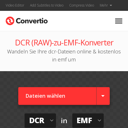
Video Editor
Add Subtitles to Video
Compress Video
Mehr
DCR (RAW)-zu-EMF-Konverter
Wandeln Sie Ihre dcr-Dateien online & kostenlos
in emf um
Dateien wählen
DCR
EMF
in