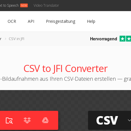
xt to Speech
Video Translator
OCR
API
Preisgestaltung
Help
Hervorragend
r
CSV in JFI
CSV to JFI Converter
I-Bildaufnahmen aus Ihren CSV-Dateien erstellen — gra
CSV