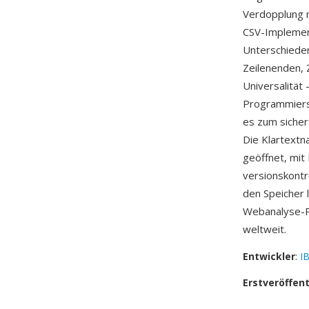
Verdopplung m
CSV-Implemen
Unterschieden
Zeilenenden, 
Universalität
Programmiers
es zum siche
Die Klartextn
geöffnet, mi
versionskontr
den Speicher 
Webanalyse-Pl
weltweit.
Entwickler
:
I
Erstveröffen