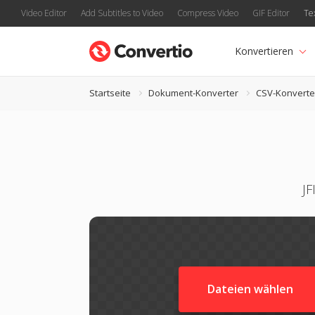
Video Editor
Add Subtitles to Video
Compress Video
GIF Editor
Te
Konvertieren
Startseite
Dokument-Konverter
CSV-Konverte
JF
Dateien wählen