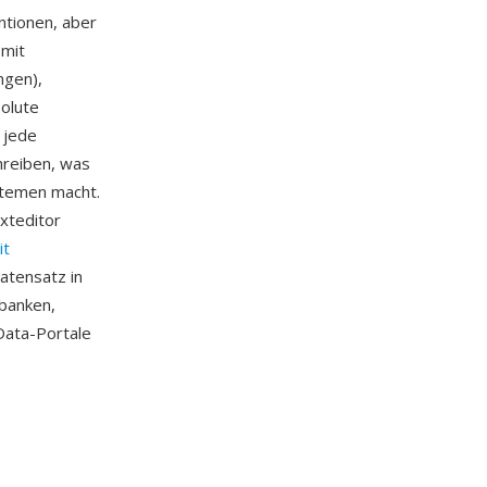
ntionen, aber
 mit
ngen),
solute
 jede
reiben, was
stemen macht.
xteditor
it
atensatz in
nbanken,
Data-Portale