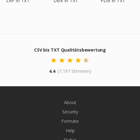
LRF in TXT
DBK in TXT
PDB in TXT
CSV bis TXT Qualitätsbewertung
4.4
(7,197 Stimmen)
About
Security
Formate
Help
Status