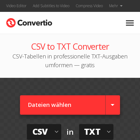
Video Editor
Add Subtitles to Video
Compress Video
Mehr
CSV to TXT Converter
CSV-Tabellen in professionelle TXT-Ausgaben
umformen — gratis
Dateien wählen
CSV
TXT
in