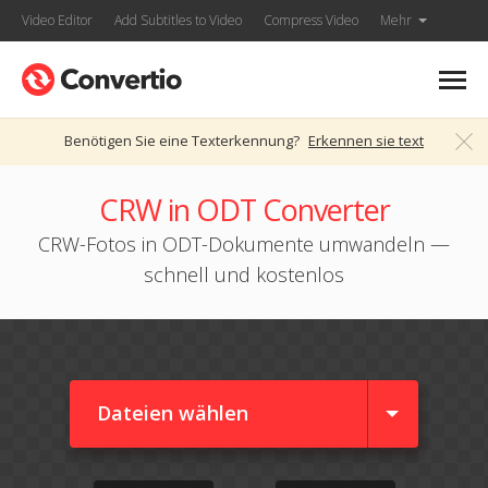
Video Editor
Add Subtitles to Video
Compress Video
Mehr
Benötigen Sie eine Texterkennung?
Erkennen sie text
CRW in ODT Converter
CRW-Fotos in ODT-Dokumente umwandeln —
schnell und kostenlos
Dateien wählen