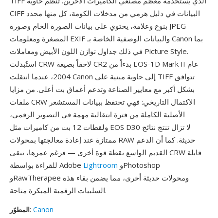
TIFF الذي يستخدمه معظم مصنعي الكاميرات الآخرين. تنظم حاوية
CIFF البيانات في دليل هرمي من مدخلات الكومة، كل منها محدد
بنوع وعلامة، يحتوي على بيانات الصورة الخام وصورة JPEG
المصغرة ومعلومات EXIF والبيانات الوصفية الخاصة بـ Canon بما
في ذلك جداول توازن اللون الأبيض ومعاملات Picture Style.
استُبدلت CRW لاحقاً بصيغة CR2 بدءاً من EOS-1D Mark II عام
2004، عندما انتقلت Canon إلى حاوية مبنية على TIFF تتوافق
بشكل أكبر مع معايير الصناعة وتدعم أعماق بت أعلى. من مزايا
ملفات CRW الاكتمال التاريخي: فهي تحتفظ ببيانات المستشعر
الأصلية الكاملة من فترة انتقالية مهمة في التصوير الرقمي،
ولقطات 12 بت من كاميرات مثل EOS D30 لا تزال تنتج نتائج
ممتازة عند إعادة معالجتها بمحولات RAW حديثة. كما أن الدعم
القديم الواسع نقطة قوة أخرى — فرغم عمرها، تبقى CRW قابلة
وPhotoshop
Lightroom
للقراءة بواسطة Adobe
وRawTherapee ومحولات حديثة أخرى، مما يضمن بقاء هذه
السلبيات الرقمية المبكرة متاحة.
Canon
:
المطوّر