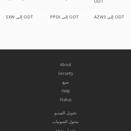
ODT
AZW3 إلى ODT
PPSX إلى ODT
SXW إلى ODT
About
Security
صيغ
Help
Status
تحويل الفيديو
محول الصوتيات
تحويل وثيقة