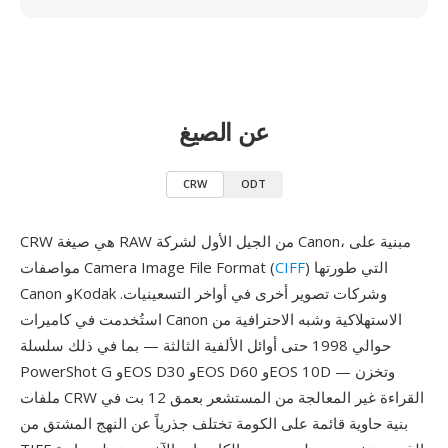
عن الصيغ
CRW
ODT
CRW هي صيغة RAW من الجيل الأول لشركة Canon، مبنية على
) التي طورتها
CIFF
مواصفات Camera Image File Format (
Canon وKodak وشركات تصوير أخرى في أواخر التسعينيات.
استُخدمت في كاميرات Canon الاستهلاكية وشبه الاحترافية من
حوالي 1998 حتى أوائل الألفية الثالثة — بما في ذلك سلسلة
PowerShot G وEOS D30 وEOS D60 وEOS 10D — وتخزن
ملفات CRW القراءة غير المعالجة من المستشعر بعمق 12 بت في
بنية حاوية قائمة على الكومة تختلف جذرياً عن النهج المشتق من