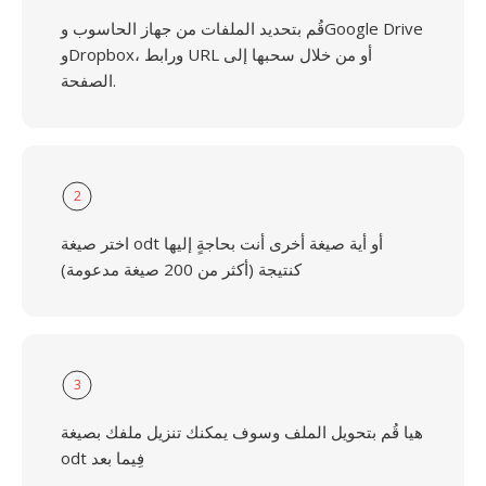
قُم بتحديد الملفات من جهاز الحاسوب وGoogle Drive
وDropbox، ورابط URL أو من خلال سحبها إلى
الصفحة.
2
اختر صيغة odt أو أية صيغة أخرى أنت بحاجةٍ إليها
كنتيجة (أكثر من 200 صيغة مدعومة)
3
هيا قُم بتحويل الملف وسوف يمكنك تنزيل ملفك بصيغة
odt فِيما بعد