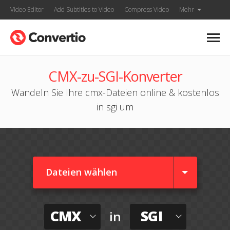
Video Editor
Add Subtitles to Video
Compress Video
Mehr
CMX-zu-SGI-Konverter
Wandeln Sie Ihre cmx-Dateien online & kostenlos
in sgi um
Dateien wählen
CMX
SGI
in