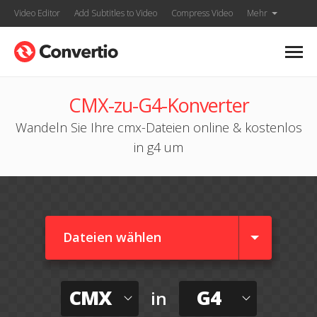
Video Editor
Add Subtitles to Video
Compress Video
Mehr
CMX-zu-G4-Konverter
Wandeln Sie Ihre cmx-Dateien online & kostenlos
in g4 um
Dateien wählen
CMX
G4
in