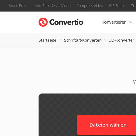
Video Editor
Add Subtitles to Video
Compress Video
GIF Editor
Te
Konvertieren
Startseite
Schriftart-Konverter
CID-Konverter
W
Dateien wählen