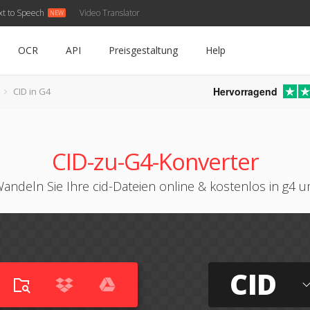
xt to Speech
Video Translator
OCR
API
Preisgestaltung
Help
Hervorragend
CID in G4
CID-zu-G4-Konverter
andeln Sie Ihre cid-Dateien online & kostenlos in g4 
CID