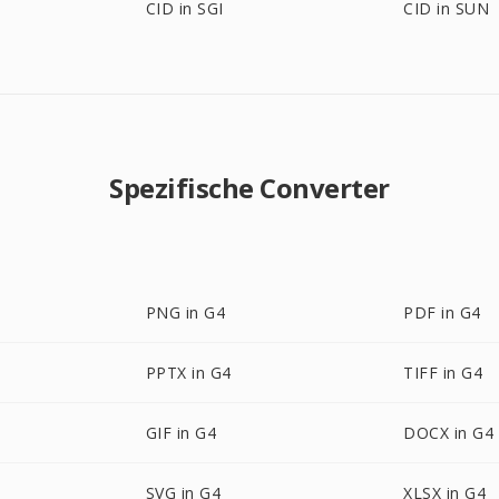
CID in SGI
CID in SUN
Spezifische Converter
PNG in G4
PDF in G4
PPTX in G4
TIFF in G4
GIF in G4
DOCX in G4
SVG in G4
XLSX in G4