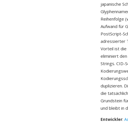
japanische Sc
Glyphennamen
Reihenfolge (
Aufwand für Gl
PostScript-Sc
adressierter 
Vorteil ist d
eliminiert de
Strings. CID-
Kodierungswer
Kodierungssch
duplizieren. D
die tatsächli
Grundstein f
und bleibt in
Entwickler
:
A