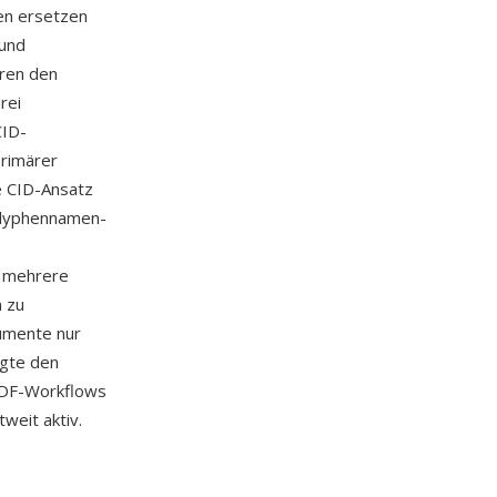
ten ersetzen
 und
eren den
rei
CID-
primärer
e CID-Ansatz
 Glyphennamen-
, mehrere
n zu
umente nur
egte den
PDF-Workflows
weit aktiv.