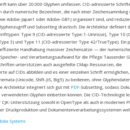
hrift kann über 20.000 Glyphen umfassen. CID-adressierte Schrif
 durch numerische Bezeichner, die nach einer Zeichensammlung
wie Adobe-Japan1 oder Adobe-GB1) organisiert sind, und reduzi
yphenzugriff und Subsetting drastisch. Die Architektur definiert d
hrifttypen: Type 9 (CID-adressierte Type-1-Umrisse), Type 10 (
Type 3) und Type 11 (CID-adressierter Type 42/TrueType). Ein 
ie effiziente Handhabung massiver Zeichensätze — der numerisch
n Speicher- und Verarbeitungsaufwand für die Pflege Tausender
Schriften unterstützen auch ausgefeilte CMap-Ressourcen, die
te auf CIDs abbilden und es einer einzelnen Schrift ermöglichen
emata (Unicode, Shift-JIS, Big5) zu bedienen, ohne Glyphendate
ie Architektur integriert sich gut mit
PDF
-Subsetting, sodass Dok
ch verwendeten Glyphen einbetten können. Die CID-Technologie l
ür CJK-Unterstützung sowohl in OpenType als auch in modernen 
 der Druckproduktion und Dokumentenverarbeitungssystemen welt
dobe Systems