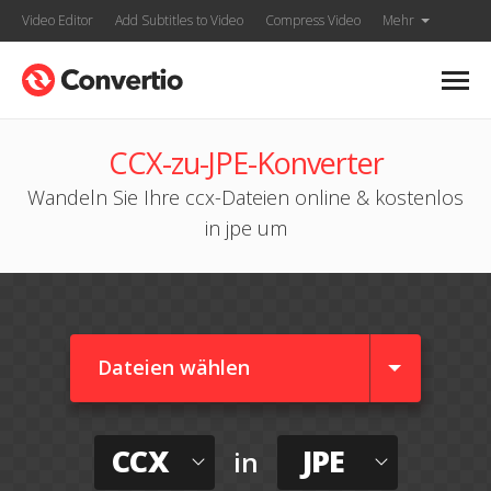
Video Editor
Add Subtitles to Video
Compress Video
Mehr
CCX-zu-JPE-Konverter
Wandeln Sie Ihre ccx-Dateien online & kostenlos
in jpe um
Dateien wählen
CCX
JPE
in