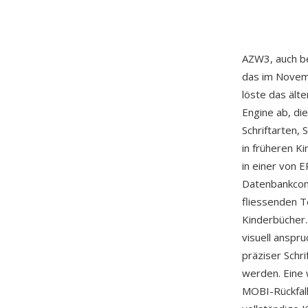
AZW3, auch be
das im Nove
löste das ält
Engine ab, di
Schriftarten,
in früheren K
in einer von 
Datenbankcon
fliessenden T
Kinderbücher.
visuell anspr
präziser Schri
werden. Eine 
MOBI-Rückfall