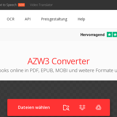
xt to Speech
Video Translator
OCR
API
Preisgestaltung
Help
Hervorragend
AZW3 Converter
oks online in PDF, EPUB, MOBI und weitere Formate
Dateien wählen