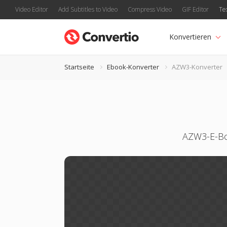
Video Editor
Add Subtitles to Video
Compress Video
GIF Editor
Te
Konvertieren
Startseite
Ebook-Konverter
AZW3-Konverter
AZW3-E-Bo