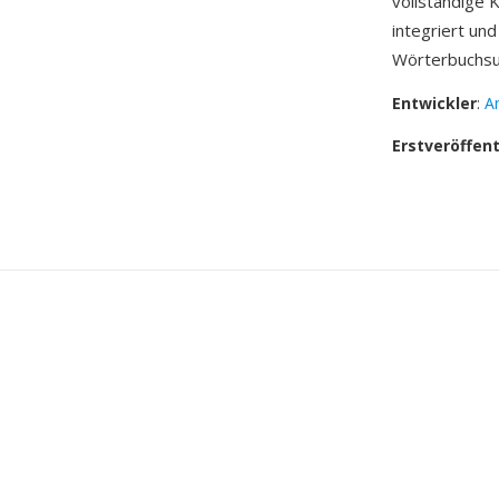
vollständige 
integriert un
Wörterbuchsuc
Entwickler
:
A
Erstveröffen