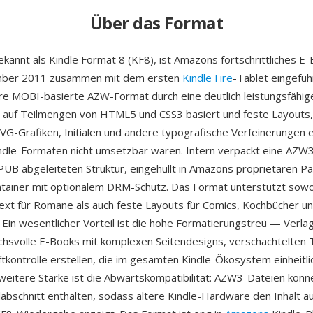
Über das Format
kannt als Kindle Format 8 (KF8), ist Amazons fortschrittliches E
mber 2011 zusammen mit dem ersten
Kindle Fire
-Tablet eingefüh
ere MOBI-basierte AZW-Format durch eine deutlich leistungsfähig
e auf Teilmengen von HTML5 und CSS3 basiert und feste Layouts
 SVG-Grafiken, Initialen und andere typografische Verfeinerungen e
indle-Formaten nicht umsetzbar waren. Intern verpackt eine AZW3
EPUB abgeleiteten Struktur, eingehüllt in Amazons proprietären P
tainer mit optionalem DRM-Schutz. Das Format unterstützt sowo
ext für Romane als auch feste Layouts für Comics, Kochbücher u
 Ein wesentlicher Vorteil ist die hohe Formatierungstreü — Verl
uchsvolle E-Books mit komplexen Seitendesigns, verschachtelten 
ftkontrolle erstellen, die im gesamten Kindle-Ökosystem einheitli
weitere Stärke ist die Abwärtskompatibilität: AZW3-Dateien könn
abschnitt enthalten, sodass ältere Kindle-Hardware den Inhalt a