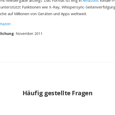
KF8-Wiedergabe anzeigt. Das Format ist eng in
Amazons
Kindle-P
d unterstützt Funktionen wie X-Ray, Whispersync-Seitenverfolgun
he auf Millionen von Geräten und Apps weltweit.
mazon
tlichung
: November 2011
Häufig gestellte Fragen