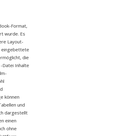
-Book-Format,
rt wurde. Es
ere Layout-
, eingebettete
rmöglicht, die
-Datei Inhalte
alm-
hl
nd
age können
Tabellen und
ch dargestellt
en einen
uch ohne