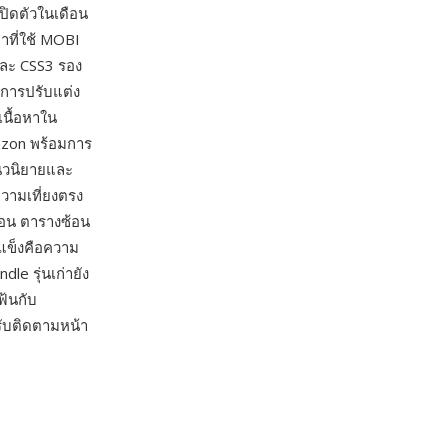
เปิดตัวในเดือน
่าที่ใช้ MOBI
และ CSS3 รอง
ะการปรับแต่ง
เนื้อหาใน
azon พร้อมการ
บนวนิยายและ
ความเที่ยงตรง
้อน ตารางซ้อน
ดแข็งคือความ
le รุ่นเก่ายัง
ฟ้นกับ
รับติดตามหน้า