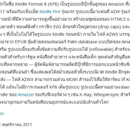
้จักในชื่อ Kindle Format 8 (KF8) เป็นรูปแบบอีบุ๊กขั้นสูงของ Amazon ที่
11 พร้อมกับแท็บเล็ต
Kindle Fire
รุ่นแรก รูปแบบนี้มาแทนที่ AZW รุ่นเก
วางหน้าที่มีความสามารถสูงขึ้นอย่างมาก สร้างบนชุดย่อยของ HTML5 
บบตายตัว ฟอนต์ฝังตัว กราฟิก SVG อักษรตัวใหญ่ตกลง (drop caps) แล
่น ๆ ที่เป็นไปไม่ได้ในรูปแบบ Kindle ก่อนหน้า ภายใน ไฟล์ AZW3 บรรจุ
พัฒนาจาก EPUB หุ้มด้วยคอนเทนเนอร์ Palm database แบบปิดของ Am
ริม รูปแบบนี้รองรับทั้งข้อความที่ปรับรูปแบบได้ (reflowable) สำหรั
ตายตัวสำหรับการ์ตูน หนังสือทำอาหาร และหนังสือเด็ก จุดเด่นสำคัญคือ
บที่หลากหลาย — ผู้จัดพิมพ์สามารถผลิตอีบุ๊กที่มีการออกแบบหน้าซับซ
อนต์ที่แม่นยำ ซึ่งแสดงผลได้สม่ำเสมอทั่วทั้งระบบนิเวศ Kindle อีกจุ
หลัง — ไฟล์ AZW3 สามารถรวมส่วน MOBI สำรองไว้เพื่อให้ฮาร์ดแวร์ Kind
ได้ แม้จะไม่มีการเรนเดอร์ KF8 เต็มรูปแบบ รูปแบบนี้ผสานอย่างแน่นแ
ndle ของ
Amazon
รองรับฟีเจอร์ต่าง ๆ เช่น X-Ray, Whispersync สำห
จนานุกรมภายในหนังสือบนอุปกรณ์และแอปนับล้านทั่วโลก
on
: พฤศจิกายน 2011