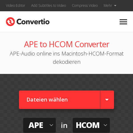
Video Editor
Add Subtitles to Video
Compress Video
Mehr
APE to HCOM Converter
APE-Audio online ins Macintosh-HCOM-Format
dekodieren
Dateien wählen
APE
HCOM
in