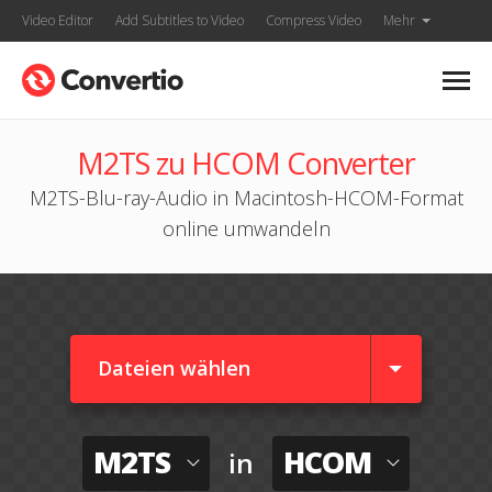
Video Editor
Add Subtitles to Video
Compress Video
Mehr
M2TS zu HCOM Converter
M2TS-Blu-ray-Audio in Macintosh-HCOM-Format
online umwandeln
Dateien wählen
M2TS
HCOM
in