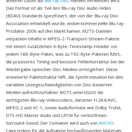
anderen Daten auf
Blu-ray Disc
-Medien verwendet wird.
Das Format ist als Teil des Blu-ray Disc Audio-Video
(BDAV)-Standards spezifiziert, der von der Blu-ray Disc
Association entwickelt wurde, wobei kommerzielle Blu-ray-
Produkte 2006 auf den Markt kamen. M2TS-Dateien
verpacken Inhalte in MPEG-2-Transport-Stream-Pakete
mit einem zusätzlichen 4-Byte-Timestamp-Header vor
jedem 188-Byte-Paket, was zu 192-Byte-Paketen führt,
die präziseres Timing und bessere Fehlerkorrektur bei der
Wiedergabe optischer Disc-Medien ermöglichen. Diese
erweiterte Paketstruktur hilft, die Synchronisation bei den
variablen Lesegeschwindigkeiten von Disc-basierten
Medien aufrechtzürhalten. M2TS unterstützt die
wichtigsten Blu-ray-Videocodecs, darunter H.264/AVC,
MPEG-2 und VC-1, sowie Audioformate wie Dolby Trühd,
DTS-HD Master Audio und LPCM für verlustfreien
Surround-Sound. Der Container wird auch von
AVCHD
-
Camcordern für die Aufnahme hochauflösenden Materials