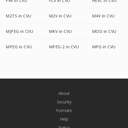
F4V in CVU
FLV in CVU
HEVC in CVU
M2TS in CVU
M2V in CVU
M4V in CVU
MJPEG in CVU
MKV in CVU
MOD in CVU
MPEG in CVU
MPEG-2 in CVU
MPG in CVU
About
Security
Formate
Help
Status