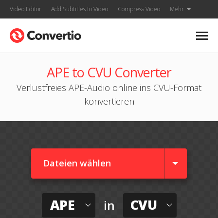
Video Editor
Add Subtitles to Video
Compress Video
Mehr
APE to CVU Converter
Verlustfreies APE-Audio online ins CVU-Format
konvertieren
Dateien wählen
APE
CVU
in