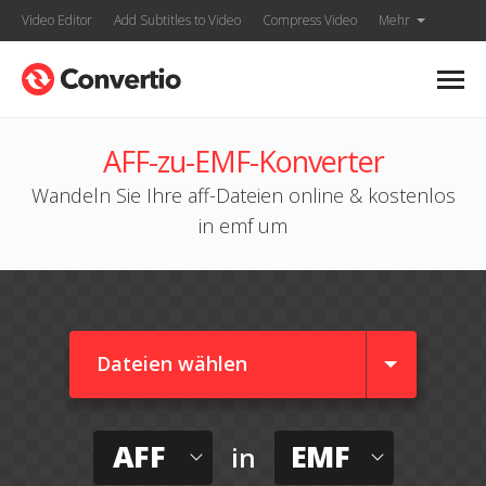
Video Editor
Add Subtitles to Video
Compress Video
Mehr
AFF-zu-EMF-Konverter
Wandeln Sie Ihre aff-Dateien online & kostenlos
in emf um
Dateien wählen
AFF
EMF
in