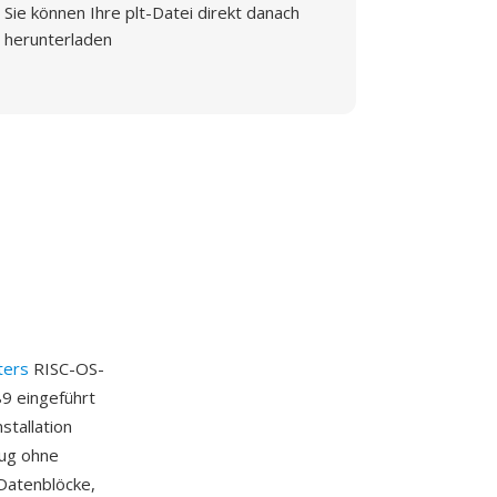
Sie können Ihre plt-Datei direkt danach
herunterladen
ters
RISC-OS-
9 eingeführt
tallation
eug ohne
 Datenblöcke,