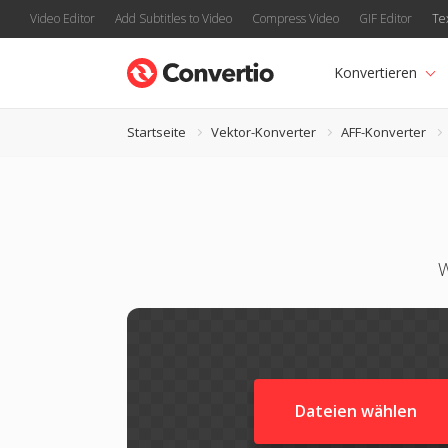
Video Editor
Add Subtitles to Video
Compress Video
GIF Editor
Te
Konvertieren
Startseite
Vektor-Konverter
AFF-Konverter
W
Dateien wählen