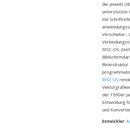
die jeweils O
unterstützte 
mit Schriftre
anwendungssp
Verschiebe-, 
Verbindungsst
RISC-OS-Zeich
Bildschirmdars
Binärstruktur
programmatisc
RISC OS
rende
Vektorgrafik
der 1990er Ja
Entwicklung f
und Konverti
Entwickler
:
A