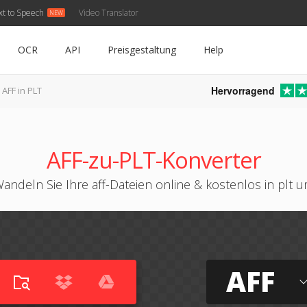
xt to Speech
Video Translator
OCR
API
Preisgestaltung
Help
Hervorragend
AFF in PLT
AFF-zu-PLT-Konverter
andeln Sie Ihre aff-Dateien online & kostenlos in plt 
AFF