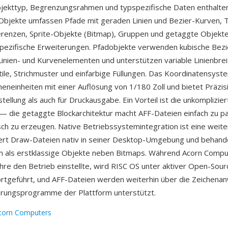
bjekttyp, Begrenzungsrahmen und typspezifische Daten enthalt
Objekte umfassen Pfade mit geraden Linien und Bezier-Kurven, 
ferenzen, Sprite-Objekte (Bitmap), Gruppen und getaggte Objekte
ezifische Erweiterungen. Pfadobjekte verwenden kubische Bezi
Linien- und Kurvenelementen und unterstützen variable Linienbrei
ile, Strichmuster und einfarbige Füllungen. Das Koordinatensys
eneinheiten mit einer Auflösung von 1/180 Zoll und bietet Präzis
tellung als auch für Druckausgabe. Ein Vorteil ist die unkomplizier
 — die getaggte Blockarchitektur macht AFF-Dateien einfach zu p
h zu erzeugen. Native Betriebssystemintegration ist eine weite
rt Draw-Dateien nativ in seiner Desktop-Umgebung und behand
en als erstklassige Objekte neben Bitmaps. Während Acorn Comp
hre den Betrieb einstellte, wird RISC OS unter aktiver Open-Sour
ortgeführt, und AFF-Dateien werden weiterhin über die Zeichen
erungsprogramme der Plattform unterstützt.
corn Computers