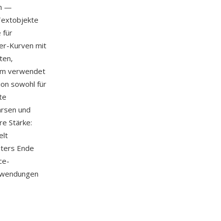
en —
Textobjekte
 für
er-Kurven mit
ten,
tem verwendet
ion sowohl für
te
arsen und
re Stärke:
elt
uters Ende
ce-
anwendungen