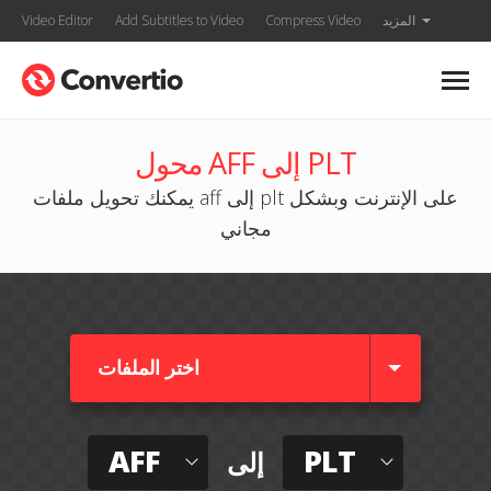
المزيد
Compress Video
Add Subtitles to Video
Video Editor
محول AFF إلى PLT
يمكنك تحويل ملفات aff إلى plt على الإنترنت وبشكل
مجاني
اختر الملفات
AFF
PLT
إلى