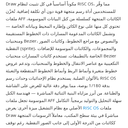
Draw مكوناً أساسياً في كل تثبيت لنظام RISC OS، مما وفّر
للمستخدمين أداة رسم متجهة قوية دون أي تكلفة إضافية. تُخزّن
ملفات AFF الكائنات المتجهة كسلسلة من كتل البيانات الموسومة،
تحتوي كل منها على نوع الكائن وإطاره المحيط وبياناته الخاصة —
وتشمل الكائنات المدعومة المسارات ذات الخطوط المستقيمة
ومنحنيات Bezier، والنصوص مع مراجع الخطوط، وكائنات الصور
النقطية (sprite)، والمجموعات، والكائنات الموسومة للإضافات
الخاصة بالتطبيقات. تستخدم كائنات المسارات منحنيات Bezier
التكعيبية مع عناصر الانتقال والخطوط والمنحنيات، وتدعم عروض
خطوط متغيرة وأنماط الربط وأنماط الخطوط المتقطعة والتعبئة
بالألوان الصلبة. يستخدم نظام الإحداثيات وحدات رسم RISC OS
بدقة 1/180 بوصة، مما يوفر دقة عالية للعرض على الشاشة
والطباعة. من أبرز مزاياه البنية الثنائية المباشرة — فهندسة الكتل
الموسومة تجعل ملفات AFF سهلة التحليل والتوليد برمجياً. التكامل
ملفات
RISC OS
الأصلي مع نظام التشغيل ميزة أخرى: يعرض
Draw مباشرةً في بيئة سطح المكتب، معاملاً الرسومات المتجهة
ككائنات من الدرجة الأولى إلى جانب الصور النقطية. رغم توقف