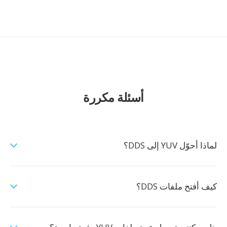
أسئلة مكررة
لماذا أحوّل YUV إلى DDS؟
كيف أفتح ملفات DDS؟