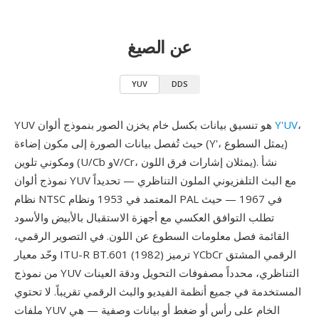
عن الصيغ
YUV
DDS
،
Y'UV
YUV هو تنسيق بيانات بكسل خام يخزن الصور بنموذج ألوان
حيث تُفصل بيانات الصورة إلى مكون إضاءة (Y'، يمثل السطوع)
ومكوني تلوين (U/Cb وV/Cr، يمثلان إشارات فرق اللون). نشأ
نموذج ألوان YUV مع البث التلفزيوني الملون التناظري — تحديداً
نظام NTSC المعتمد في 1953 ونظام PAL في 1967 — حيث
تطلب التوافق العكسي مع أجهزة الاستقبال بالأبيض والأسود
القائمة فصل معلومات السطوع عن اللون. في التصوير الرقمي،
وحّد معيار ITU-R BT.601 (1982) ترميز YCbCr الرقمي المشتق
من نموذج YUV التناظري، محدداً مصفوفات التحويل ودقة العينات
المستخدمة في جميع أنظمة الفيديو والبث الرقمي تقريباً. لا تحتوي
ملفات YUV الخام على رأس أو ضغط أو بيانات وصفية — هي