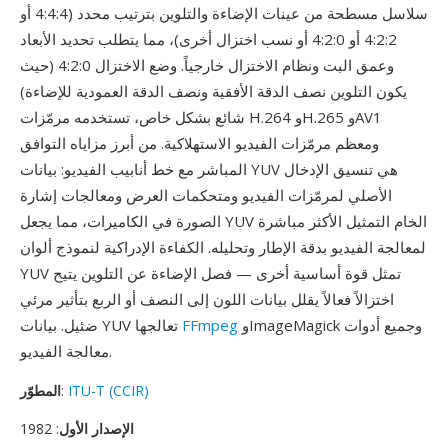
سلاسل مسطحة من عينات الإضاءة والتلوين بترتيب محدد (4:4:4 أو
4:2:2 أو 4:2:0 أو نسب اختزال أخرى)، مما يتطلب تحديد الأبعاد
وعمق البت ونظام الاختزال خارجياً. وضع الاختزال 4:2:0 (حيث
يكون التلوين نصف الدقة الأفقية ونصف الدقة العمودية للإضاءة)
شائع بشكل خاص، تستخدمه مرمّزات H.264 وH.265 وAV1
ومعظم مرمّزات الفيديو الاستهلاكية. من أبرز مزاياه التوافق
المباشر مع خط أنابيب الفيديو: بيانات YUV هي تنسيق الإدخال
الأصلي لمرمّزات الفيديو ومتحكمات العرض ومعالجات إشارة
الصورة في الكاميرات، مما يجعل YUV الخام التمثيل الأكثر مباشرة
لمعالجة الفيديو بدقة الإطار وتحليله. الكفاءة الإدراكية لنموذج ألوان
YUV تمثل قوة أساسية أخرى — فصل الإضاءة عن التلوين يتيح
اختزالاً فعالاً يقلل بيانات اللون إلى النصف أو الربع بتأثير مرئي
وImageMagick وجميع أدوات
FFmpeg
ضئيل. بيانات YUV تعالجها
معالجة الفيديو.
ITU-T (CCIR)
:
المطوّر
الإصدار الأول
: 1982