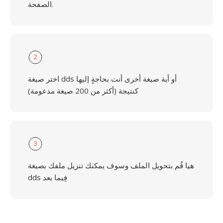
الصفحة.
2
اختر صيغة dds أو أية صيغة أخرى أنت بحاجةٍ إليها
كنتيجة (أكثر من 200 صيغة مدعومة)
3
هيا قُم بتحويل الملف وسوف يمكنك تنزيل ملفك بصيغة
dds فِيما بعد