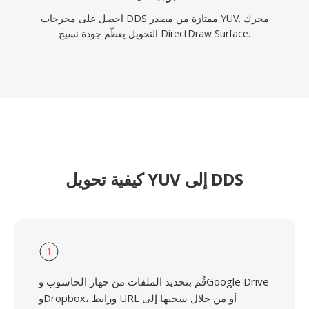
احصل على مخرجات DDS ممتازة من مصدر YUV. محرك
التحويل يعظّم جودة نسيج DirectDraw Surface.
كيفية تحويل YUV إلى DDS
1
قُم بتحديد الملفات من جهاز الحاسوب وGoogle Drive
وDropbox، ورابط URL أو من خلال سحبها إلى