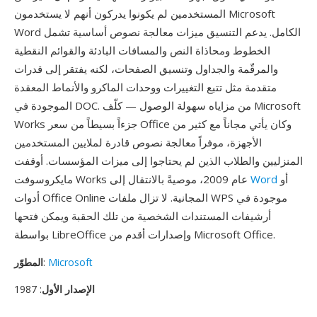
المستخدمين لم يكونوا يدركون أنهم لا يستخدمون Microsoft
Word الكامل. يدعم التنسيق ميزات معالجة نصوص أساسية تشمل
الخطوط ومحاذاة النص والمسافات البادئة والقوائم النقطية
والمرقّمة والجداول وتنسيق الصفحات، لكنه يفتقر إلى قدرات
متقدمة مثل تتبع التغييرات ووحدات الماكرو والأنماط المعقدة
الموجودة في DOC. من مزاياه سهولة الوصول — كلّف Microsoft
Works جزءاً بسيطاً من سعر Office وكان يأتي مجاناً مع كثير من
الأجهزة، موفراً معالجة نصوص قادرة لملايين المستخدمين
المنزليين والطلاب الذين لم يحتاجوا إلى ميزات المؤسسات. أوقفت
أو
Word
مايكروسوفت Works عام 2009، موصيةً بالانتقال إلى
أدوات Office Online المجانية. لا تزال ملفات WPS موجودة في
أرشيفات المستندات الشخصية من تلك الحقبة ويمكن فتحها
بواسطة LibreOffice وإصدارات أقدم من Microsoft Office.
Microsoft
:
المطوّر
الإصدار الأول
: 1987