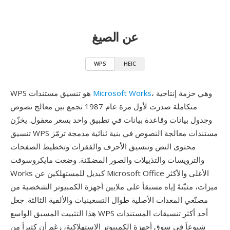
عن الصيغ
WPS
HEIC
، وهي حزمة إنتاجية
Microsoft Works
WPS هو تنسيق مستندات
متكاملة صدرت لأول مرة عام 1987 تجمع بين معالج نصوص
وجدول بيانات وقاعدة بيانات في تطبيق واحد بسعر معقول. يخزّن
تنسيق WPS مستندات معالجة النصوص في بنية ثنائية مدمجة ترمّز
محتوى النص وتنسيق الأحرف والفقرات وتخطيط الصفحات
والترويسات والتذييلات والصور المضمّنة. وضعت مايكروسوفت
Works كبديل للمستهلكين عن Microsoft Office الأغلى والأكثر
ميزات، مثبّتةً إياه مسبقاً على ملايين أجهزة الكمبيوتر الشخصية من
مصنّعي المعدات الأصلية طوال التسعينيات والألفية الثالثة. جعل
هذا التثبيت المسبق الواسع WPS أحد أكثر تنسيقات المستندات
شيوعاً في سوق أجهزة الكمبيوتر الاستهلاكية، رغم أن كثيراً من