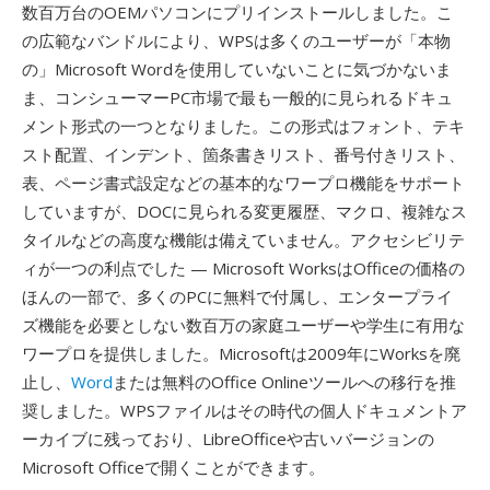
数百万台のOEMパソコンにプリインストールしました。こ
の広範なバンドルにより、WPSは多くのユーザーが「本物
の」Microsoft Wordを使用していないことに気づかないま
ま、コンシューマーPC市場で最も一般的に見られるドキュ
メント形式の一つとなりました。この形式はフォント、テキ
スト配置、インデント、箇条書きリスト、番号付きリスト、
表、ページ書式設定などの基本的なワープロ機能をサポート
していますが、DOCに見られる変更履歴、マクロ、複雑なス
タイルなどの高度な機能は備えていません。アクセシビリテ
ィが一つの利点でした — Microsoft WorksはOfficeの価格の
ほんの一部で、多くのPCに無料で付属し、エンタープライ
ズ機能を必要としない数百万の家庭ユーザーや学生に有用な
ワープロを提供しました。Microsoftは2009年にWorksを廃
止し、
Word
または無料のOffice Onlineツールへの移行を推
奨しました。WPSファイルはその時代の個人ドキュメントア
ーカイブに残っており、LibreOfficeや古いバージョンの
Microsoft Officeで開くことができます。