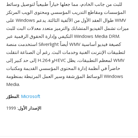
للبث من جانب الخادم، مما جعلها خياراً طبيعياً لتوصيل وسائط
المؤسسات ومقاطع التدريب المؤسسي ومحتوى الويب المرتكز
على Windows طوال العقد الأول من الألفية الثالثة. يدعم WMV
ميزات تشمل الفيديو المتشابك والترميز متعدد معدلات البت للبث
التكيفي وإدارة الحقوق الرقمية عبر Windows Media DRM.
استخدمت منصة Silverlight أيضاً WMV كصيغة فيديو أساسية
لتطبيقات الإنترنت الغنية وخدمات البث. رغم أن الصناعة انتقلت
إلى حد كبير إلى H.264 وHEVC لمعظم التطبيقات، يظل WMV
حاضراً في أنظمة إدارة المحتوى المؤسسي القديمة ومكتبات
الوسائط المؤرشفة وسير العمل المرتبطة بمنظومة Windows
Media.
Microsoft
:
المطوّر
الإصدار الأول
: 1999