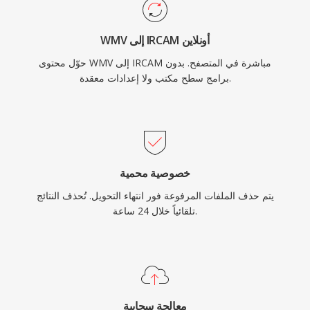
WMV إلى IRCAM أونلاين
حوّل محتوى WMV إلى IRCAM مباشرة في المتصفح. بدون
برامج سطح مكتب ولا إعدادات معقدة.
خصوصية محمية
يتم حذف الملفات المرفوعة فور انتهاء التحويل. تُحذف النتائج
تلقائياً خلال 24 ساعة.
معالجة سحابية