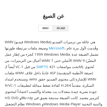
عن الصيغ
WMV
IRCAM
WMV (فيديو Windows Media) هي عائلة من ترميزات الفيديو
، وقُدمت لأول مرة عام
Microsoft
وصيغة ملفات مرتبطة طورتها
1999 كجزء من إطار عمل Windows Media. تشمل الصيغة عدة
أجيال من الترميزات، من WMV 7 الأصلي حتى WMV 9 (المعيّر
تحت مواصفات 421M). تُحتوى
SMPTE
أيضاً كـ VC-1 من قبل
ملفات WMV عادةً داخل غلاف ASF (صيغة الأنظمة المتقدمة)
وتستخدم امتداد .wmv للإشارة إلى محتوى الفيديو. حقق WMV
9/VC-1 كفاءة ضغط مماثلة لتطبيقات H.264 المبكرة، مقدماً
جودة بصرية جيدة بمعدلات بت معتدلة واكتسب اعتماداً لمحتوى
HD DVD وBlu-ray كترميز معتمد. كانت الصيغة مدمجة بعمق في
نظام التشغيل Windows وWindows Media Player والبنية التحتية