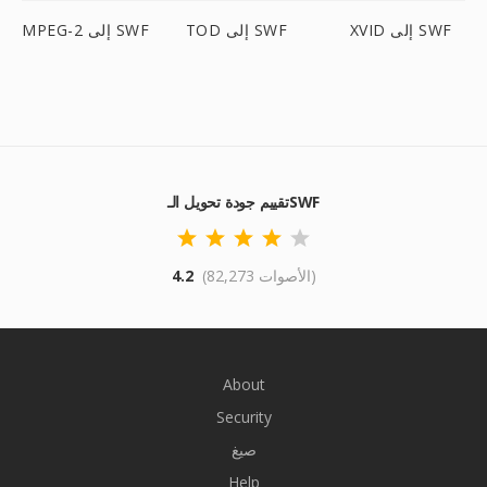
XVID إلى SWF
TOD إلى SWF
MPEG-2 إلى SWF
تقييم جودة تحويل الـSWF
(82,273 الأصوات)
4.2
About
Security
صيغ
Help