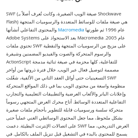
SWF (صيغة الويب الصغيرة، وكانت تُعرف أصلاً بـ Shockwave
Flash) هي صيغة ملفات للوسائط المتعددة والرسوميات المتجهة
عام 1996 ثم طورتها
Macromedia
والمحتوى التفاعلي أنشأتها
Adobe Systems بعد الاستحواذ على Macromedia عام 2005.
تحتوي ملفات SWF على مزيج من الرسوميات المتجهة والنقطية
والرسوم المتحركة والصوت والفيديو المضمنين وشيفرة
ActionScript للتفاعلية، كلها محزمة في صيغة ثنائية مدمجة
مصممة لتوصيل فعال عبر الويب. خلال فترة ذروتها من أواخر
التسعينيات حتى أوائل العقد الثاني من الألفية، شغّلت SWF
منظومة واسعة من محتوى الويب بما في ذلك المواقع المتحركة
وإعلانات البانر والألعاب العرضية والتطبيقات التعليمية والتجارب
التفاعلية المتعددة الوسائط. أتاح محرك العرض المتجهي رسوماً
متحركة سلسة ورسوميات قابلة للتطوير بأحجام ملفات صغيرة
بشكل ملحوظ، مما جعل المحتوى الوسائطي الغني عملياً حتى
على اتصالات الإنترنت البطيئة. دعمت SWF العرض التدريجي، مما
يسمح للمحتوى بالبدء في التشغيل قبل تنزيل الملف بالكامل. في